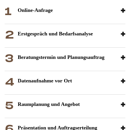
On­line-An­fra­ge
Erst­ge­spräch und Be­darfs­ana­ly­se
Be­ra­tungs­ter­min und Pla­nungs­auf­trag
Da­ten­auf­nah­me vor Ort
Raum­pla­nung und An­ge­bot
Prä­sen­ta­ti­on und Auf­trags­er­tei­lung