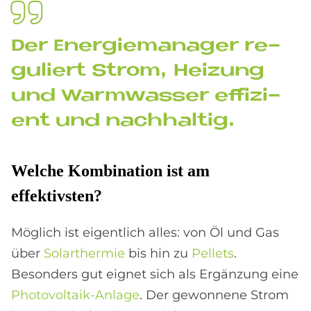
Der En­er­gie­ma­na­ger re­
gu­liert Strom, Hei­zung
und Warm­was­ser ef­fi­zi­
ent und nach­hal­tig.
Wel­che Kom­bi­na­ti­on ist am
ef­fek­tiv­sten?
Möglich ist eigentlich alles: von Öl und Gas
über
Solarthermie
bis hin zu
Pellets
.
Besonders gut eignet sich als Ergänzung eine
Photovoltaik-Anlage
. Der gewonnene Strom