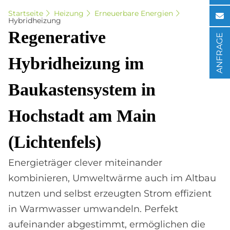
Startseite
Heizung
Erneuerbare Energien
Hybridheizung
Re­ge­ne­ra­ti­ve
ANFRAGE
Hy­brid­hei­zung im
Bau­ka­sten­sy­stem in
Hoch­sta­dt am Main
(Lich­ten­fels)
Energieträger clever miteinander
kombinieren, Umweltwärme auch im Altbau
nutzen und selbst erzeugten Strom effizient
in Warmwasser umwandeln. Perfekt
aufeinander abgestimmt, ermöglichen die