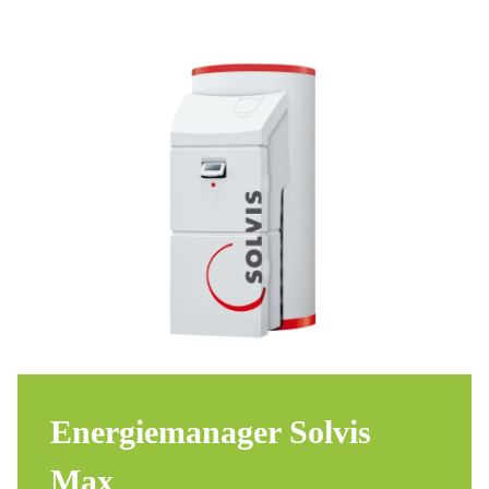
En­er­gie­ma­na­ger Sol­vis
Max