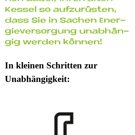
Kes­sel so auf­zu­rü­sten,
dass Sie in Sa­chen En­er­
gie­ver­sor­gung un­ab­hän­
gig wer­den kön­nen!
In klei­nen Schrit­ten zur
Un­ab­hän­gig­keit: