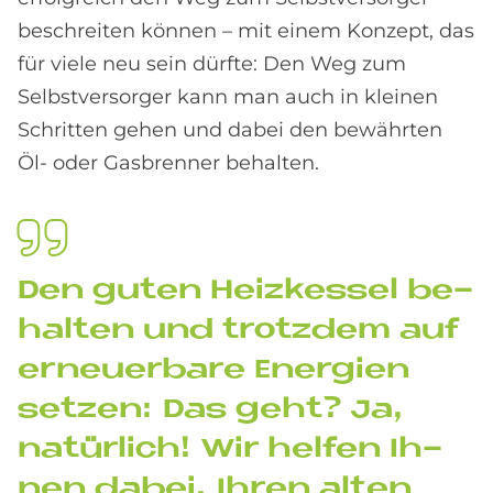
beschreiten können – mit einem Konzept, das
für viele neu sein dürfte: Den Weg zum
Selbstversorger kann man auch in kleinen
Schritten gehen und dabei den bewährten
Öl- oder Gasbrenner behalten.
Den gu­ten Heiz­kes­sel be­
hal­ten und trotz­dem auf
er­neu­er­ba­re En­er­gi­en
set­zen: Das geht? Ja,
na­tür­lich! Wir hel­fen Ih­
nen da­bei, Ih­ren al­ten