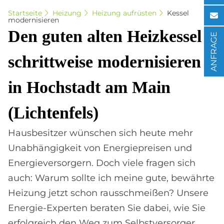
Startseite
Heizung
Heizung aufrüsten
Kessel
modernisieren
Den gu­ten al­ten Heiz­kes­sel
ANFRAGE
schritt­wei­se mo­der­ni­sie­ren
in Hoch­sta­dt am Main
(Lich­ten­fels)
Hausbesitzer wünschen sich heute mehr
Unabhängigkeit von Energiepreisen und
Energieversorgern. Doch viele fragen sich
auch: Warum sollte ich meine gute, bewährte
Heizung jetzt schon rausschmeißen? Unsere
Energie-Experten beraten Sie dabei, wie Sie
erfolgreich den Weg zum Selbstversorger