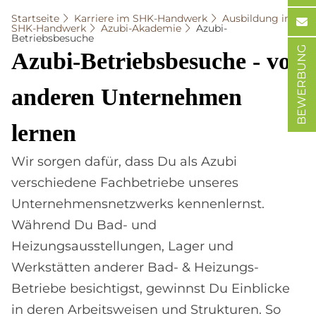
Startseite
Karriere im SHK-Handwerk
Ausbildung im
SHK-Handwerk
Azubi-Akademie
Azubi-
Betriebsbesuche
BEWERBUNG
Azu­bi-Be­triebs­be­su­che - von
an­de­ren Un­ter­neh­men
ler­nen
Wir sorgen dafür, dass Du als Azubi
verschiedene Fachbetriebe unseres
Unternehmensnetzwerks kennenlernst.
Während Du Bad- und
Heizungsausstellungen, Lager und
Werkstätten anderer Bad- & Heizungs-
Betriebe besichtigst, gewinnst Du Einblicke
in deren Arbeitsweisen und Strukturen. So