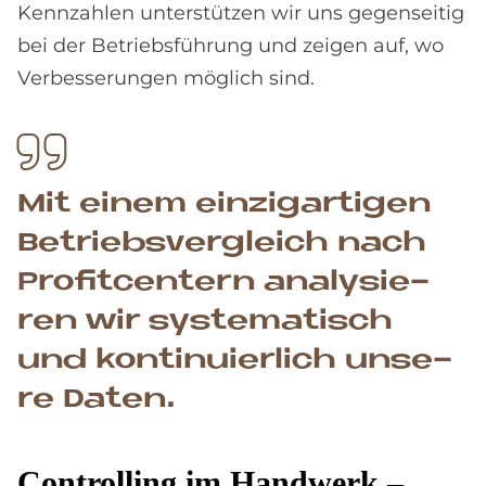
Kennzahlen unterstützen wir uns gegenseitig
bei der Betriebsführung und zeigen auf, wo
Verbesserungen möglich sind.
Mit ei­nem ein­zig­ar­ti­gen
Be­triebs­ver­gleich nach
Pro­fit­cen­tern ana­ly­sie­
ren wir sy­ste­ma­tisch
und kon­ti­nu­ier­lich un­se­
re Da­ten.
Con­trol­ling im Hand­werk –