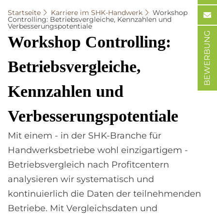
Startseite
Karriere im SHK-Handwerk
Workshop
Controlling: Betriebsvergleiche, Kennzahlen und
Verbesserungspotentiale
BEWERBUNG
Work­s­hop Con­trol­ling:
Be­triebs­ver­gleiche,
Kenn­zah­len und
Ver­bes­se­rungs­po­ten­tia­le
Mit einem - in der SHK-Branche für
Handwerksbetriebe wohl einzigartigem -
Betriebsvergleich nach Profitcentern
analysieren wir systematisch und
kontinuierlich die Daten der teilnehmenden
Betriebe. Mit Vergleichsdaten und