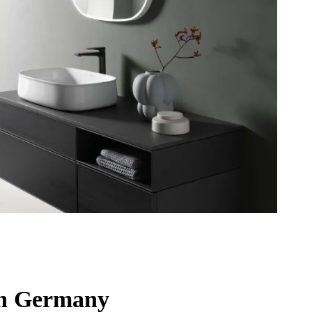
n Ger­ma­ny