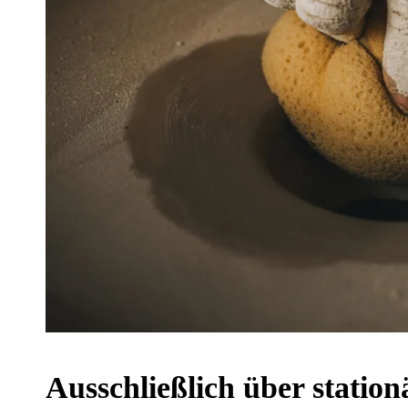
Aus­schließ­lich über sta­tio­n