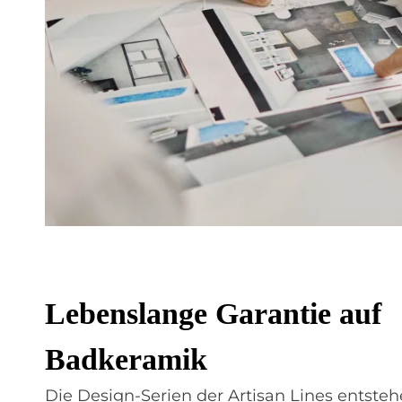
Le­bens­lan­ge Ga­ran­tie auf
Bad­ke­ra­mik
Die Design-Serien der Artisan Lines entste