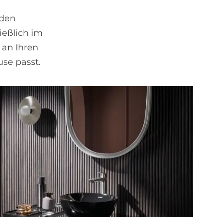
nden
ießlich im
z an Ihren
use passt.