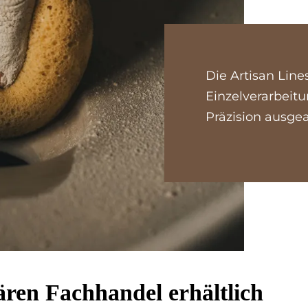
Die Artisan Lin
Einzelverarbeitu
Präzision ausgea
ä­ren Fach­han­del er­hält­lich