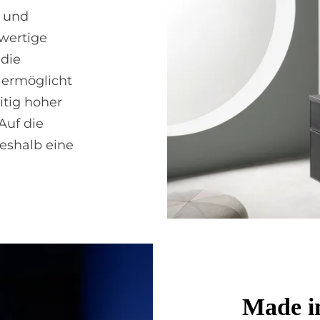
t und
hwertige
die
e ermöglicht
tig hoher
Auf die
deshalb eine
Made i