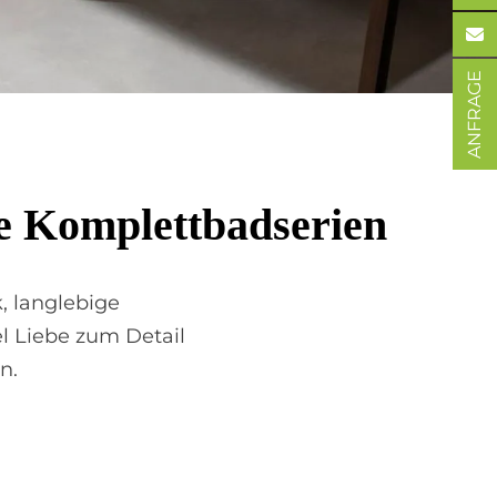
ANFRAGE
ke Kom­plett­bad­se­ri­en
 lang­lebige
el Liebe zum Detail
n.