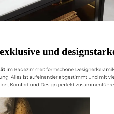
 ex­klu­si­ve und de­sign­star­
ät
im Bade­zimmer: formschöne Designer­keramik,
ng. Alles ist auf­einander abgestimmt und mit vi
ktion, Komfort und Design perfekt zusammen­führe