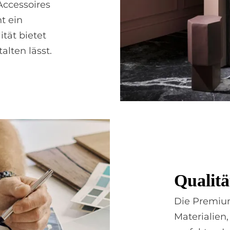
Accessoires
t ein
tät bietet
alten lässt.
Qua­li­
Die Premiu
Materialien