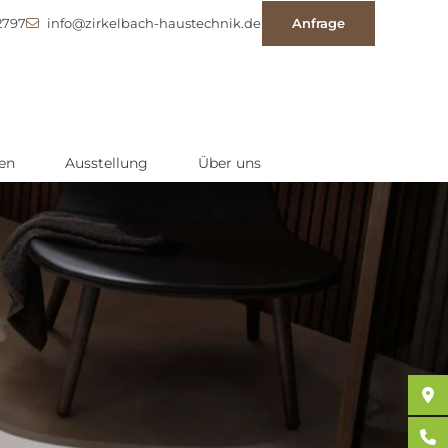
2797
info@zirkelbach-haustechnik.de
Anfrage
en
Ausstellung
Über uns