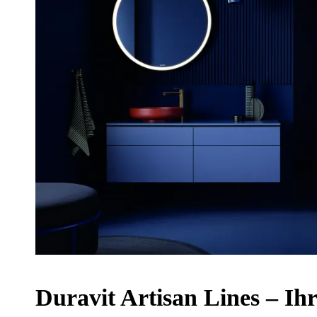
Du­ra­vit Ar­ti­san Li­nes – I