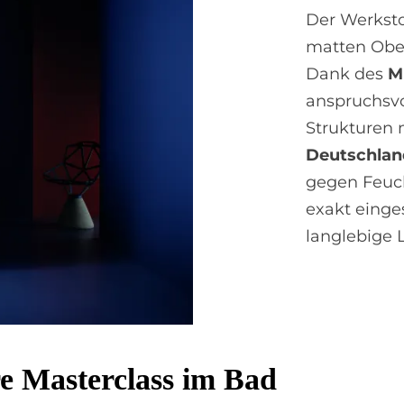
Der Werkst
matten Obe
Dank des
M
anspruchsv
Strukturen 
Deutschlan
gegen Feuc
exakt einge
langlebige 
hre Ma­ster­class im Bad