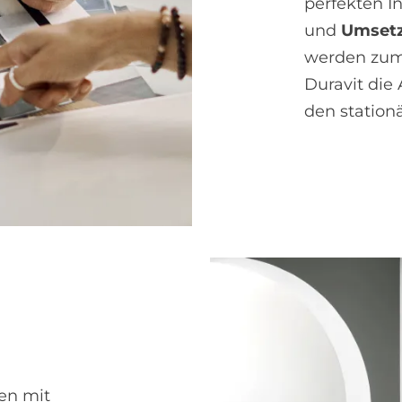
perfekten In
und
Umset
werden zum
Duravit die
den station
hen mit