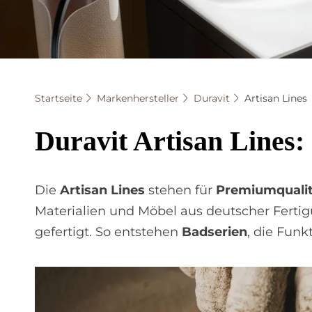
Startseite
Markenhersteller
Duravit
Artisan Lines
Du­ra­vit Ar­ti­san Li­nes:
Die
Artisan Lines
stehen für
Premiumqualit
Materialien und Möbel aus deutscher Fertigu
gefertigt. So ent­stehen
Badserien
, die Fun